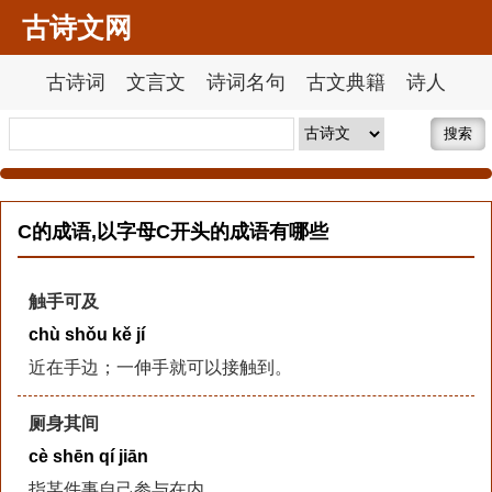
古诗文网
古诗词
文言文
诗词名句
古文典籍
诗人
搜索
C的成语,以字母C开头的成语有哪些
触手可及
chù shǒu kě jí
近在手边；一伸手就可以接触到。
厕身其间
cè shēn qí jiān
指某件事自己参与在内。