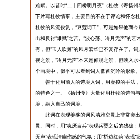
难赋。以昔时“二十四桥明月夜”（杜牧《寄扬州
下片写杜牧情事，主要目的不在于评论和怀念杜牧
杜牧的风流俊赏，“豆蔻词工”，可是如果他而今
出和反衬“难赋”之苦。“波心荡、冷月无声”的
有，但“玉人吹箫”的风月繁华已不复存在了。词人
视之景，“冷月无声”本来是仰观之景，但映入
个画境中，似乎可以看到词人低首沉吟的形象
善于化用前人的诗境入词，用虚拟的手法，使
的特色之一。《扬州慢》大量化用杜牧的诗句
境，融入自己的词境。
此词在表现姜夔的词风清雅空灵上非常突出。运用“
灵。同时，用“犹厌言兵”表现兵燹之后的残破；用
无声”表现清幽伤感的气氛；用“桥边红药”表现