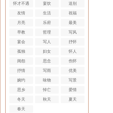
怀才不遇
宴饮
送别
友情
生活
祝福
月亮
乐府
最美
早教
哲理
写风
宴会
写人
抒怀
孤独
妇女
怀人
闺怨
思念
伤怀
抒情
写雨
优美
婉约
咏物
写景
思乡
悼亡
爱情
冬天
秋天
夏天
春天