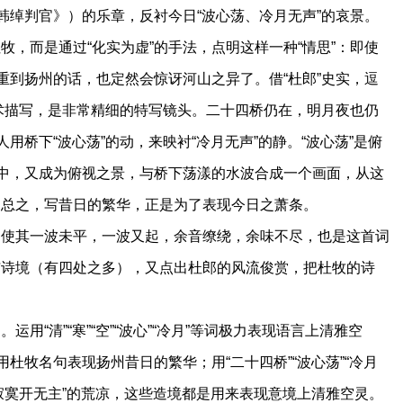
韩绰判官》）的乐章，反衬今日“波心荡、冷月无声”的哀景。
，而是通过“化实为虚”的手法，点明这样一种“情思”：即使
重到扬州的话，也定然会惊讶河山之异了。借“杜郎”史实，逗
艺术描写，是非常精细的特写镜头。二十四桥仍在，明月夜也仍
用桥下“波心荡”的动，来映衬“冷月无声”的静。“波心荡”是俯
水中，又成为俯视之景，与桥下荡漾的水波合成一个画面，从这
。总之，写昔日的繁华，正是为了表现今日之萧条。
其一波未平，一波又起，余音缭绕，余味不尽，也是这首词
与诗境（有四处之多），又点出杜郎的风流俊赏，把杜牧的诗
清”“寒”“空”“波心”“冷月”等词极力表现语言上清雅空
杜牧名句表现扬州昔日的繁华；用“二十四桥”“波心荡”“冷月
“寂寞开无主”的荒凉，这些造境都是用来表现意境上清雅空灵。