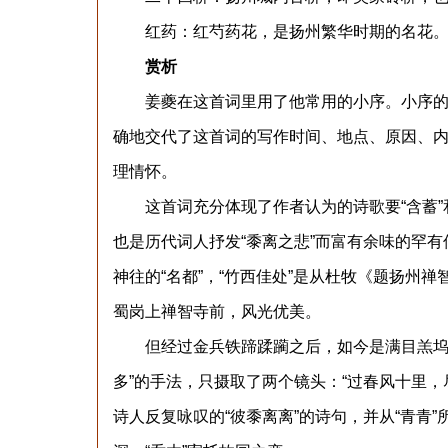
红药：红芍药花，是扬州繁华时期的名花
赏析
姜夔在这首词里用了他常用的小序。小序的好
确地交代了这首词的写作时间、地点、原因、
理情怀。
这首词充分体现了作者认为的诗歌要“含蓄”和
也是历代词人抒发“黍离之悲”而富有余味的罕有
神往的“名都”，“竹西佳处”是从杜牧《题扬州
蜀岗上禅智寺前，风光优美。
但经过金兵铁蹄蹂躏之后，如今是满目羔坞了
多”的手法，只摄取了两个镜头：“过春风十里，尽
诗人反复咏叹的“彼黍离离”的诗句，并从“青青