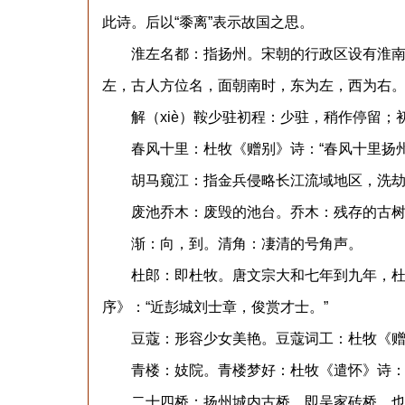
此诗。后以“黍离”表示故国之思。
淮左名都：指扬州。宋朝的行政区设有淮南东
左，古人方位名，面朝南时，东为左，西为右
解（xiè）鞍少驻初程：少驻，稍作停留；
春风十里：杜牧《赠别》诗：“春风十里扬州
胡马窥江：指金兵侵略长江流域地区，洗劫
废池乔木：废毁的池台。乔木：残存的古树
渐：向，到。清角：凄清的号角声。
杜郎：即杜牧。唐文宗大和七年到九年，杜牧
序》：“近彭城刘士章，俊赏才士。”
豆蔻：形容少女美艳。豆蔻词工：杜牧《赠别
青楼：妓院。青楼梦好：杜牧《遣怀》诗：“
二十四桥：扬州城内古桥，即吴家砖桥，也