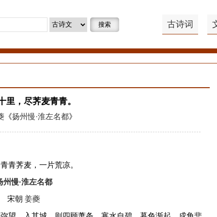
古诗词
搜索
十里，尽荠麦青青。
夔
《
扬州慢·淮左名都
》
青青荠麦，一片荒凉。
扬州慢·淮左名都
宋朝
姜夔
望。入其城，则四顾萧条，寒水自碧，暮色渐起，戍角悲