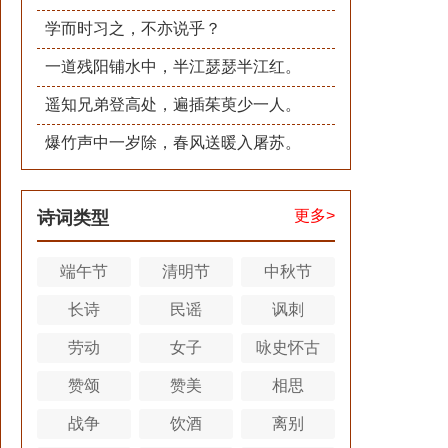
学而时习之，不亦说乎？
一道残阳铺水中，半江瑟瑟半江红。
遥知兄弟登高处，遍插茱萸少一人。
爆竹声中一岁除，春风送暖入屠苏。
更多>
诗词类型
端午节
清明节
中秋节
长诗
民谣
讽刺
劳动
女子
咏史怀古
赞颂
赞美
相思
战争
饮酒
离别