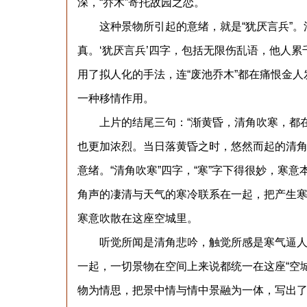
深，“乔木”寄托故园之恋。
这种景物所引起的意绪，就是“犹厌言兵”。
真。‘犹厌言兵’四字，包括无限伤乱语，他人
用了拟人化的手法，连“废池乔木”都在痛恨金
一种移情作用。
上片的结尾三句：“渐黄昏，清角吹寒，都在
也更加浓烈。当日落黄昏之时，悠然而起的清
意绪。“清角吹寒”四字，“寒”字下得很妙，寒
角声的凄清与天气的寒冷联系在一起，把产生
寒意吹散在这座空城里。
听觉所闻是清角悲吟，触觉所感是寒气逼人，再
一起，一切景物在空间上来说都统一在这座“空城
物为情思，把景中情与情中景融为一体，写出