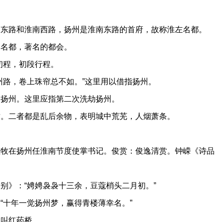
路和淮南西路，扬州是淮南东路的首府，故称淮左名都。
。名都，著名的都会。
初程，初段行程。
路，卷上珠帘总不如。”这里用以借指扬州。
扬州。这里应指第二次洗劫扬州。
。二者都是乱后余物，表明城中荒芜，人烟萧条。
在扬州任淮南节度使掌书记。俊赏：俊逸清赏。钟嵘《诗品
》：“娉娉袅袅十三余，豆蔻梢头二月初。”
十年一觉扬州梦，赢得青楼薄幸名。”
叫红药桥。