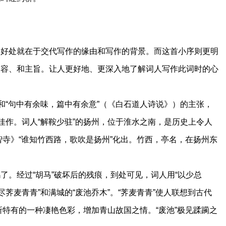
。
处就在于交代写作的缘由和写作的背景。而这首小序则更明
内容、和主旨。让人更好地、更深入地了解词人写作此词时的心
“句中有余味，篇中有余意”（《白石道人诗说》）的主张，
佳作。词人“解鞍少驻”的扬州，位于淮水之南，是历史上令人
禅智寺》“谁知竹西路，歌吹是扬州”化出。竹西，亭名，在扬州东
。经过“胡马”破坏后的残痕，到处可见，词人用“以少总
荠麦青青”和满城的“废池乔木”。“荠麦青青”使人联想到古代
”所特有的一种凄艳色彩，增加青山故国之情。“废池”极见蹂躏之