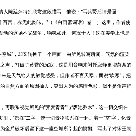
清人陈廷焯特别欣赏这段描写，他说：“写兵燹后情景逼
累千百言，赤无此韵味。”（《白雨斋词话》卷二）这里，作者使
人发动的这场不义战争，物犹如此，何况于人！这在美学上也是
空城”，却又转换了一个画面，由所见转写所闻，气氛的渲染
角之声，打破了黄昏的沉寂，这是用音响来衬托寂静更增萧条的
意本来是天气给人的触觉感受，但作者不言天寒，而说“吹寒”，把
寒的自然方面的原因抽去，突出人为的感情色彩，似乎是角声把
联系视觉所见的“荠麦青青”与“废池乔木”，这一切交织在
”里，“都在”二字，使一切景物联系在一起。着一“空”字，化景
了为金兵破坏后留下这一座空城所引起的愤慨；写出了对宋王朝