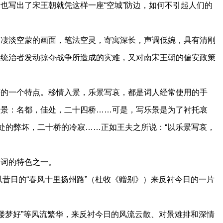
也写出了宋王朝就凭这样一座“空城”防边，如何不引起人们的
淡空蒙的画面，笔法空灵，寄寓深长，声调低婉，具有清刚
朝统治者发动掠夺战争所造成的灾难，又对南宋王朝的偏安政策
一个特点。移情入景，乐景写哀，都是词人经常使用的手
乐景：名都，佳处，二十四桥……可是，写乐景是为了衬托哀
佳处的弊坏，二十桥的冷寂……正如王夫之所说：“以乐景写哀，
词的特色之一。
以昔日的“春风十里扬州路”（杜牧《赠别》）来反衬今日的一片
青楼梦好”等风流繁华，来反衬今日的风流云散、对景难排和深情