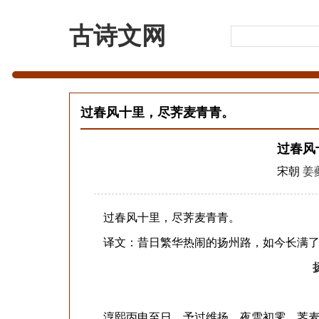
古诗文网
过春风十里，尽荠麦青青。
过春风
宋朝
姜
过春风十里，尽荠麦青青。
译文：昔日繁华热闹的扬州路，如今长满了
淳熙丙申至日，予过维扬。夜雪初霁，荠麦弥