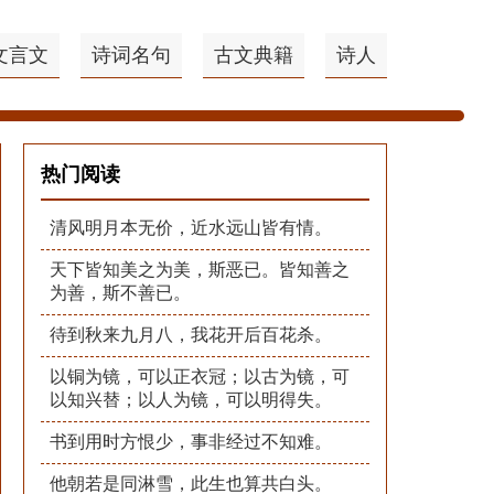
文言文
诗词名句
古文典籍
诗人
热门阅读
清风明月本无价，近水远山皆有情。
天下皆知美之为美，斯恶已。皆知善之
为善，斯不善已。
待到秋来九月八，我花开后百花杀。
以铜为镜，可以正衣冠；以古为镜，可
以知兴替；以人为镜，可以明得失。
书到用时方恨少，事非经过不知难。
他朝若是同淋雪，此生也算共白头。