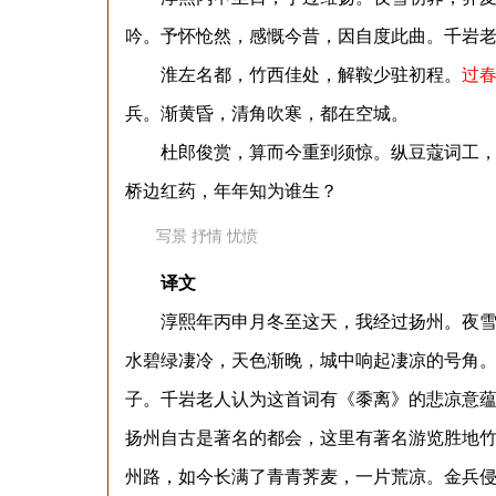
吟。予怀怆然，感慨今昔，因自度此曲。千岩
淮左名都，竹西佳处，解鞍少驻初程。
过
兵。渐黄昏，清角吹寒，都在空城。
杜郎俊赏，算而今重到须惊。纵豆蔻词工，青
桥边红药，年年知为谁生？
写景
抒情
忧愤
译文
淳熙年丙申月冬至这天，我经过扬州。夜雪初
水碧绿凄冷，天色渐晚，城中响起凄凉的号角
子。千岩老人认为这首词有《黍离》的悲凉意
扬州自古是著名的都会，这里有著名游览胜地
州路，如今长满了青青荠麦，一片荒凉。金兵