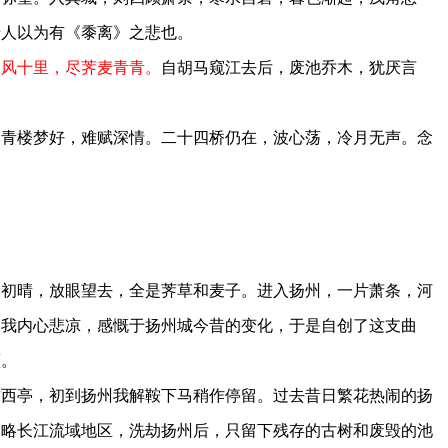
老人以为有《黍离》之悲也。
春风十里，尽荠麦青青。
自胡马窥江去后，废池乔木，犹厌言
楼梦好，难赋深情。二十四桥仍在，波心荡，冷月无声。念
晴，放眼望去，全是荠草和麦子。进入扬州，一片萧条，河
。我内心悲凉，感慨于扬州城今昔的变化，于是自创了这支曲
蕴。
竹西亭，初到扬州我解鞍下马稍作停留。过去昔日繁花热闹的扬
侵略长江流域地区，洗劫扬州后，只留下残存的古树和废毁的池