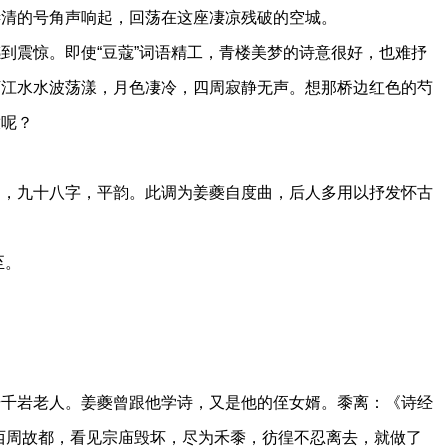
凄清的号角声响起，回荡在这座凄凉残破的空城。
震惊。即使“豆蔻”词语精工，青楼美梦的诗意很好，也难抒
下江水水波荡漾，月色凄冷，四周寂静无声。想那桥边红色的芍
放呢？
九十八字，平韵。此调为姜夔自度曲，后人多用以抒发怀古
至。
岩老人。姜夔曾跟他学诗，又是他的侄女婿。黍离：《诗经
西周故都，看见宗庙毁坏，尽为禾黍，彷徨不忍离去，就做了