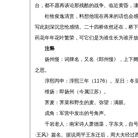
台，都不愿再谈论那残酷的战争。临近黄昏，
杜牧俊逸清赏，料想他现在再来的话也会感到
写此刻深沉悲怆感情。二十四桥依然还在，桥
药花年年花叶繁荣，可它们是为谁生长为谁开
注释
扬州慢：词牌名，又名《郎州慢》，上下阕，
之思。
淳熙丙申：淳熙三年（1176）。至日：冬
维扬：即扬州（今属江苏）。
荠麦：荠菜和野生的麦。弥望：满眼。
戍角：军营中发出的号角声。
千岩老人：南宋诗人萧德藻，字东夫，自号千
·王风》篇名。据说周平王东迁后，周大夫经过