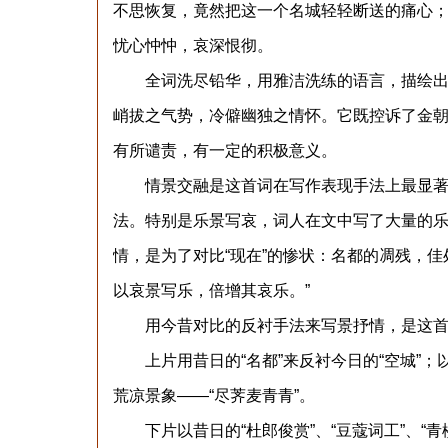
不思恢复，竟然把这一个名城轻轻断送的痛心；
忧心忡忡，哀深恨彻。
全词洗尽铅华，用雅洁洗练的语言，描绘出凄
峭拔之气势，冷僻幽独之情怀。它既控诉了金
有所谴责，有一定的积极意义。
情景交融是这首词在写作表现手法上最显著的
法。特别是乐景写哀，词人在文中写了大量的
情，是为了对比“现在”的惨状：名都的凋残，
以哀景写乐，倍增其哀乐。”
用今昔对比的反衬手法来写景抒情，是这首
上片用昔日的“名都”来反衬今日的“空城”；
荒凉景象——“尽荠麦青青”。
下片以昔日的“杜郎俊赏”、“豆蔻词工”、“