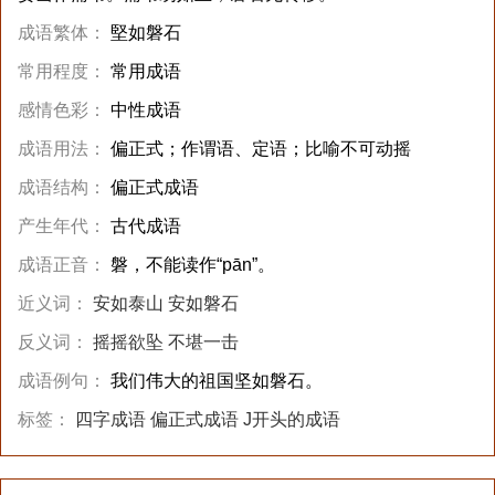
成语繁体：
堅如磐石
常用程度：
常用成语
感情色彩：
中性成语
成语用法：
偏正式；作谓语、定语；比喻不可动摇
成语结构：
偏正式成语
产生年代：
古代成语
成语正音：
磐，不能读作“pān”。
近义词：
安如泰山
安如磐石
反义词：
摇摇欲坠
不堪一击
成语例句：
我们伟大的祖国坚如磐石。
标签：
四字成语
偏正式成语
J开头的成语