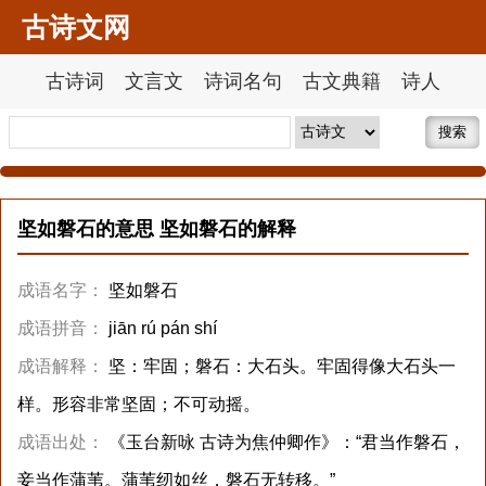
古诗文网
古诗词
文言文
诗词名句
古文典籍
诗人
搜索
坚如磐石的意思 坚如磐石的解释
成语名字：
坚如磐石
成语拼音：
jiān rú pán shí
成语解释：
坚：牢固；磐石：大石头。牢固得像大石头一
样。形容非常坚固；不可动摇。
成语出处：
《玉台新咏 古诗为焦仲卿作》：“君当作磐石，
妾当作蒲苇。蒲苇纫如丝，磐石无转移。”