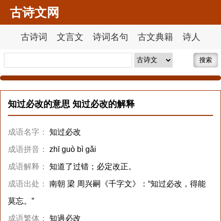
古诗文网
古诗词
文言文
诗词名句
古文典籍
诗人
搜索
知过必改的意思 知过必改的解释
成语名字：
知过必改
成语拼音：
zhī guò bì gǎi
成语解释：
知道了过错；必定改正。
成语出处：
南朝 梁 周兴嗣《千字文》：“知过必改，得能
莫忘。”
成语繁体：
知過必改