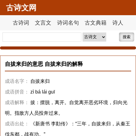
古诗文网
古诗词
文言文
诗词名句
古文典籍
诗人
搜索
自拔来归的意思 自拔来归的解释
成语名字：
自拔来归
成语拼音：
zì bá lái guī
成语解释：
拔：摆脱，离开。自觉离开恶劣环境，归向光
明。指敌方人员投奔过来。
成语出处：
《新唐书 李勣传》：“三年，自拔来归，从秦王
伐东都，战有功。”