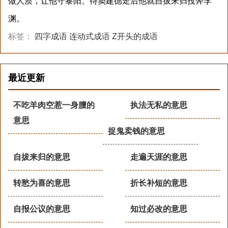
做人质，让他守黎阳。待窦建德走后他就自拔来归投奔李
渊。
标签：
四字成语
连动式成语
Z开头的成语
最近更新
不吃羊肉空惹一身膻的
执法无私的意思
意思
捉鬼卖钱的意思
自拔来归的意思
走遍天涯的意思
转愁为喜的意思
折长补短的意思
自报公议的意思
知过必改的意思