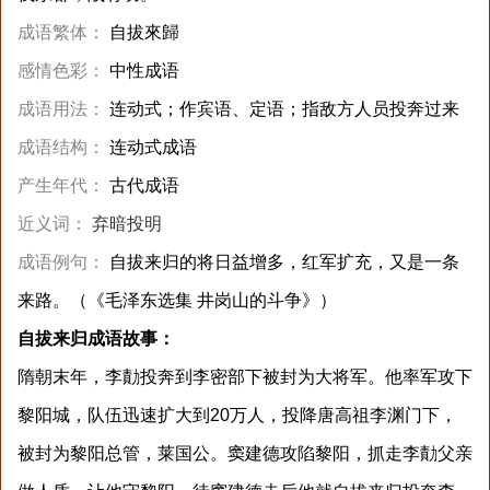
成语繁体：
自拔來歸
感情色彩：
中性成语
成语用法：
连动式；作宾语、定语；指敌方人员投奔过来
成语结构：
连动式成语
产生年代：
古代成语
近义词：
弃暗投明
成语例句：
自拔来归的将日益增多，红军扩充，又是一条
来路。（《毛泽东选集 井岗山的斗争》）
自拔来归成语故事：
隋朝末年，李勣投奔到李密部下被封为大将军。他率军攻下
黎阳城，队伍迅速扩大到20万人，投降唐高祖李渊门下，
被封为黎阳总管，莱国公。窦建德攻陷黎阳，抓走李勣父亲