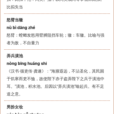
比拟失当
怒臂当辙
nù bì dāng zhé
怒臂：螳螂发怒用臂膊阻挡车轮；辙：车辙。比喻与强
者为敌，不自量力
弄兵潢池
nòng bīng huáng shi
《汉书·循吏传·龚遂》：“海濒遐远，不沾圣化，其民困
于饥寒而吏不恤，故使陛下赤子盗弄陛下之兵于潢池中
耳。”潢池，积水池。后因以“弄兵潢池”喻起兵。有不足
道之意。
男扮女妆