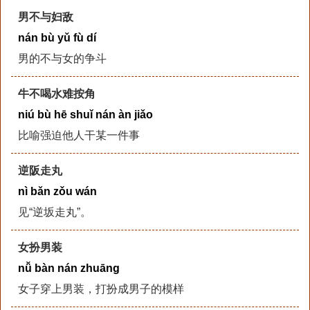
男不与妇敌
nán bù yǔ fù dí
男的不与女的争斗
牛不喝水难按角
niú bù hē shuǐ nán àn jiǎo
比喻强迫他人干某一件事
逆阪走丸
nì bǎn zǒu wán
见“逆坂走丸”。
女扮男装
nǚ bàn nán zhuāng
女子穿上男装，打扮成男子的模样