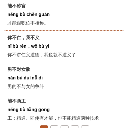
能不称官
néng bù chèn guān
才能跟职位不相称。
你不仁，我不义
nǐ bù rén，wǒ bù yì
你不讲仁义道德，我也就不道义了
男不对女敌
nán bù duì nǚ dí
男的不与女的争斗
能不两工
néng bù liǎng gōng
工：精通。即使有才能，也不能精通两种技术