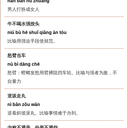
nán bàn nǚ zhuāng
男人打扮成女人
牛不喝水强按头
niú bù hē shuǐ qiǎng àn tóu
比喻用强迫手段使就范。
怒臂当车
nù bì dāng chē
怒臂：螳螂发怒用臂膊阻挡车轮。比喻与强者为敌，不
自量力
逆坂走丸
nì bǎn zǒu wán
逆着斜坡滚丸。比喻事情难于办到。
内称不避亲，外举不避怨