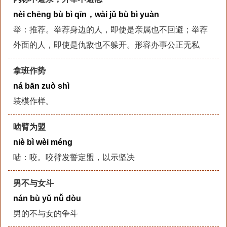
nèi chēng bù bì qīn，wài jǔ bù bì yuàn
举：推荐。举荐身边的人，即使是亲属也不回避；举荐
外面的人，即使是仇敌也不躲开。形容办事公正无私
拿班作势
ná bān zuò shì
装模作样。
啮臂为盟
niè bì wèi méng
啮：咬。咬臂发誓定盟，以示坚决
男不与女斗
nán bù yǔ nǚ dòu
男的不与女的争斗