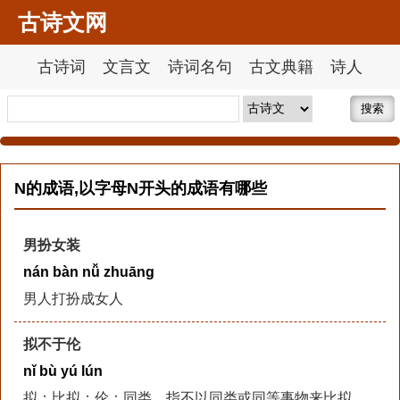
古诗文网
古诗词
文言文
诗词名句
古文典籍
诗人
搜索
N的成语,以字母N开头的成语有哪些
男扮女装
nán bàn nǚ zhuāng
男人打扮成女人
拟不于伦
nǐ bù yú lún
拟：比拟；伦：同类。指不以同类或同等事物来比拟。