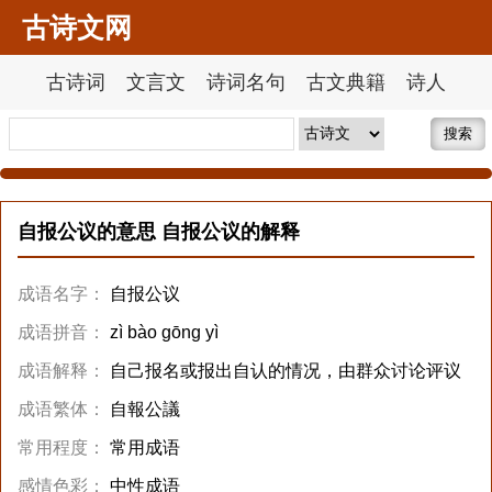
古诗文网
古诗词
文言文
诗词名句
古文典籍
诗人
搜索
自报公议的意思 自报公议的解释
成语名字：
自报公议
成语拼音：
zì bào gōng yì
成语解释：
自己报名或报出自认的情况，由群众讨论评议
成语繁体：
自報公議
常用程度：
常用成语
感情色彩：
中性成语