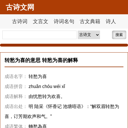
古诗文网
古诗词
文言文
诗词名句
古文典籍
诗人
搜索
转愁为喜的意思 转愁为喜的解释
成语名字：
转愁为喜
成语拼音：
zhuǎn chóu wéi xǐ
成语解释：
由忧愁转为欢喜。
成语出处：
明 陆采《怀香记 池塘唔语》：“解双眉转愁为
喜，订芳期欢声和气。”
成语繁体：
轉愁為喜