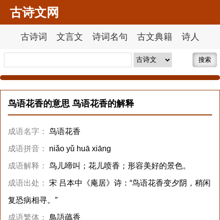
古诗文网
古诗词
文言文
诗词名句
古文典籍
诗人
搜索
鸟语花香的意思 鸟语花香的解释
成语名字：
鸟语花香
成语拼音：
niǎo yǔ huā xiāng
成语解释：
鸟儿啼叫；花儿喷香；形容美好的景色。
成语出处：
宋 吕本中《庵居》诗：“鸟语花香变夕阴，稍闲
复恐病相寻。”
成语繁体：
鳥語蘤香