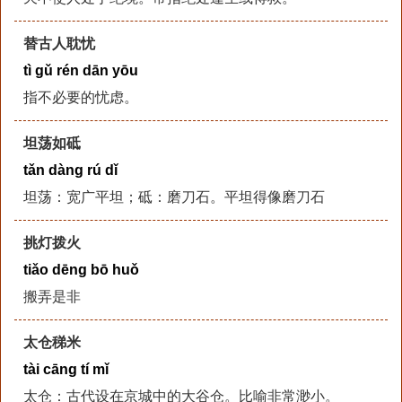
替古人耽忧
tì gǔ rén dān yōu
指不必要的忧虑。
坦荡如砥
tǎn dàng rú dǐ
坦荡：宽广平坦；砥：磨刀石。平坦得像磨刀石
挑灯拨火
tiǎo dēng bō huǒ
搬弄是非
太仓稊米
tài cāng tí mǐ
太仓：古代设在京城中的大谷仓。比喻非常渺小。