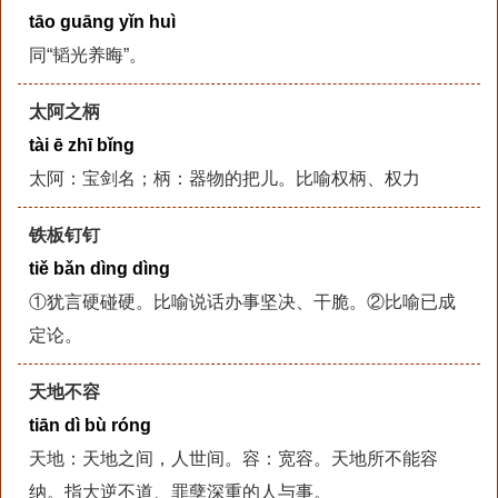
tāo guāng yǐn huì
同“韬光养晦”。
太阿之柄
tài ē zhī bǐng
太阿：宝剑名；柄：器物的把儿。比喻权柄、权力
铁板钉钉
tiě bǎn dìng dìng
①犹言硬碰硬。比喻说话办事坚决、干脆。②比喻已成
定论。
天地不容
tiān dì bù róng
天地：天地之间，人世间。容：宽容。天地所不能容
纳。指大逆不道、罪孽深重的人与事。