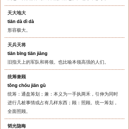
天大地大
tiān dà dì dà
形容极大。
天兵天将
tiān bīng tiān jiàng
旧指天上的军队和将领。也比喻本领高强的人们。
统筹兼顾
tǒng chóu jiān gù
统筹：通盘筹划；兼：本义为一手执两禾，引伸为同时
进行几桩事情或占有几样东西；顾：照顾。统一筹划，
全面照顾。
韬光隐晦