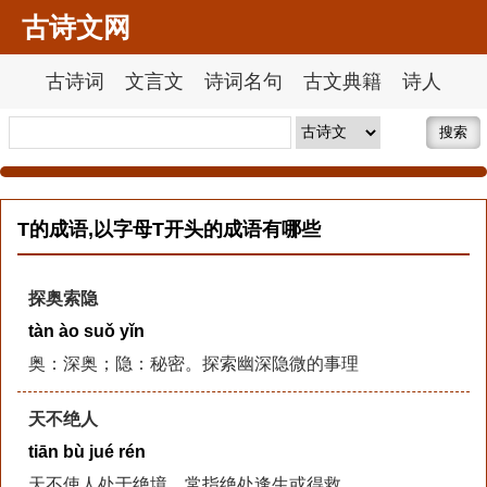
古诗文网
古诗词
文言文
诗词名句
古文典籍
诗人
搜索
T的成语,以字母T开头的成语有哪些
探奥索隐
tàn ào suǒ yǐn
奥：深奥；隐：秘密。探索幽深隐微的事理
天不绝人
tiān bù jué rén
天不使人处于绝境。常指绝处逢生或得救。