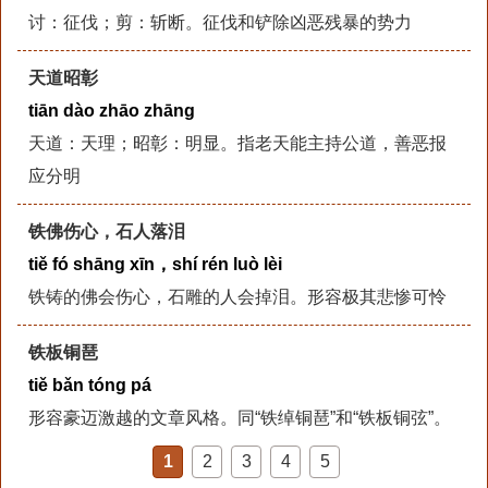
讨：征伐；剪：斩断。征伐和铲除凶恶残暴的势力
天道昭彰
tiān dào zhāo zhāng
天道：天理；昭彰：明显。指老天能主持公道，善恶报
应分明
铁佛伤心，石人落泪
tiě fó shāng xīn，shí rén luò lèi
铁铸的佛会伤心，石雕的人会掉泪。形容极其悲惨可怜
铁板铜琶
tiě bǎn tóng pá
形容豪迈激越的文章风格。同“铁绰铜琶”和“铁板铜弦”。
1
2
3
4
5