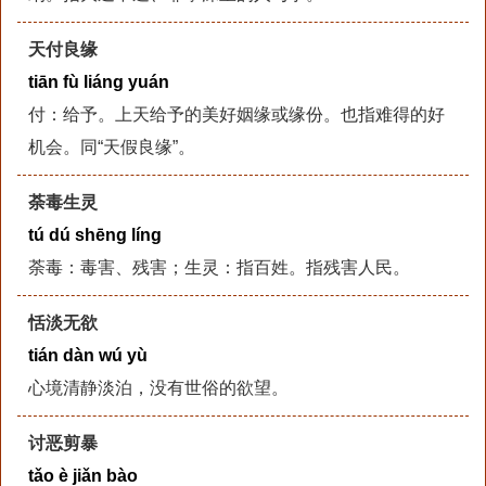
天付良缘
tiān fù liáng yuán
付：给予。上天给予的美好姻缘或缘份。也指难得的好
机会。同“天假良缘”。
荼毒生灵
tú dú shēng líng
荼毒：毒害、残害；生灵：指百姓。指残害人民。
恬淡无欲
tián dàn wú yù
心境清静淡泊，没有世俗的欲望。
讨恶剪暴
tǎo è jiǎn bào